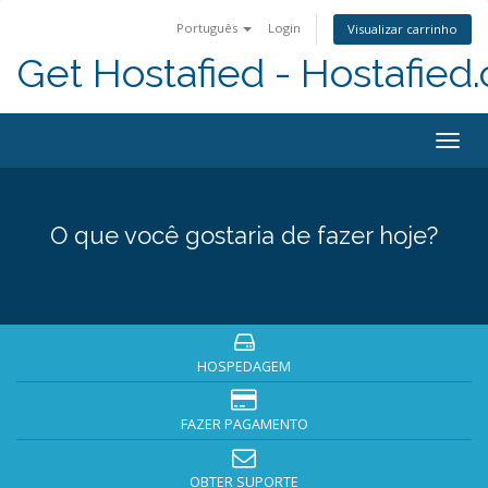
Português
Login
Visualizar carrinho
Get Hostafied - Hostafied
Togg
navig
O que você gostaria de fazer hoje?
HOSPEDAGEM
FAZER PAGAMENTO
OBTER SUPORTE