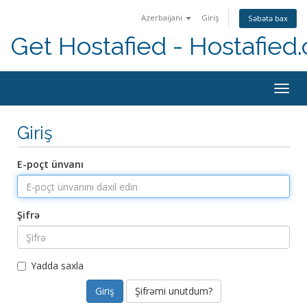
Azerbaijani
Giriş
Səbətə bax
Get Hostafied - Hostafied
Togg
navig
Giriş
E-poçt ünvanı
Şifrə
Yadda saxla
Şifrəmi unutdum?